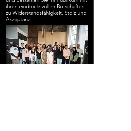
und bestärken Sie Ihr Publikum mit
ihren eindrucksvollen Botschaften
zu Widerstandsfähigkeit, Stolz und
Akzeptanz.
Mitglied des TikTok Creator
Councils 2023
Zusammen mit 33 angesehenen
InfluencerInnen war Kathy Peters
stolzes Mitglied des TikTok
Creator Council 2023.